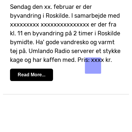
Søndag den xx. februar er der
byvandring i Roskilde. I samarbejde med
xxxxxxxxx xxxxxxxxxxxxxxx er der fra
kl. 11 en byvandring på 2 timer i Roskilde
bymidte. Ha' gode vandresko og varmt
tøj på. Umlando Radio serverer et stykke
kage og har kaffen med. Pris: xxxx kr.
Read More...
Vi søger en klipper
mandag, januar
Nyheder om
13445
01, 2024
UMLANDO