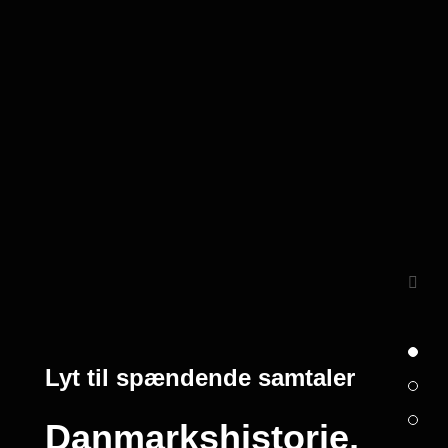
Lyt til spændende samtaler
Umlando Radio
Kærligheden
Danmarkshistorie,
Lyt til programmer
Ældre klassisk
Fordybelse og