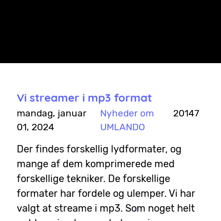
Vi søger en dygtig klipper
Vi søger en klipper på freelance-basis. Hver uge er der et
program, som skal klippes.
Vi streamer i mp3 format
mandag, januar
Nyheder om
20147
01, 2024
UMLANDO
Der findes forskellig lydformater, og
mange af dem komprimerede med
forskellige tekniker. De forskellige
formater har fordele og ulemper. Vi har
valgt at streame i mp3. Som noget helt