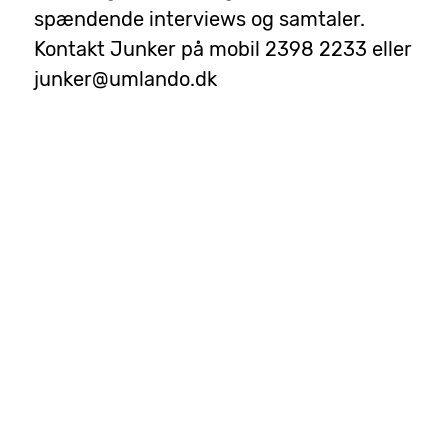
spændende interviews og samtaler.
Kontakt Junker på mobil 2398 2233 eller
junker@umlando.dk
Read More...
Direkte radio
mandag, januar
Nyheder om
11971
01, 2024
UMLANDO
Vi genoptager en gang om måneden det
populære lokale program Ris Ros Retten.
Fra Stændertrovet i Roskilde og fra Lejre
Station sender vi direkte radio. Vores