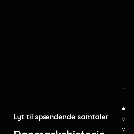
Lyt til spændende samtaler
Umlando Radio
Lyt til
Kærligheden