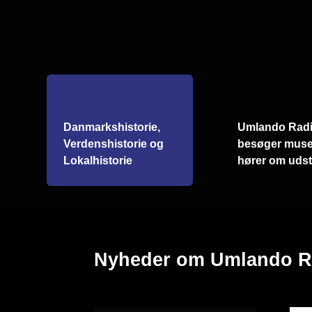
Danmarkshistorie,
Umlando Rad
Verdenshistorie og
besøger muse
Lokalhistorie
hører om udsti
Nyheder om Umlando R