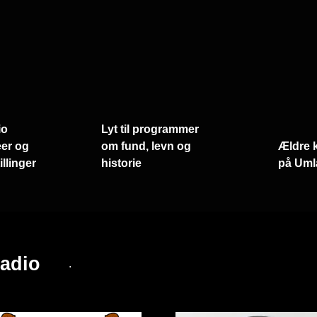
io
Lyt til programmer
er og
om fund, levn og
Ældre 
llinger
historie
på Uml
adio
.