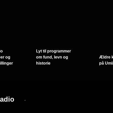
io
Lyt til programmer
er og
om fund, levn og
Ældre 
llinger
historie
på Uml
adio
.