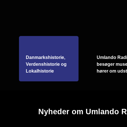
Danmarkshistorie,
Umlando Rad
Verdenshistorie og
besøger muse
Lokalhistorie
hører om udsti
Nyheder om Umlando R