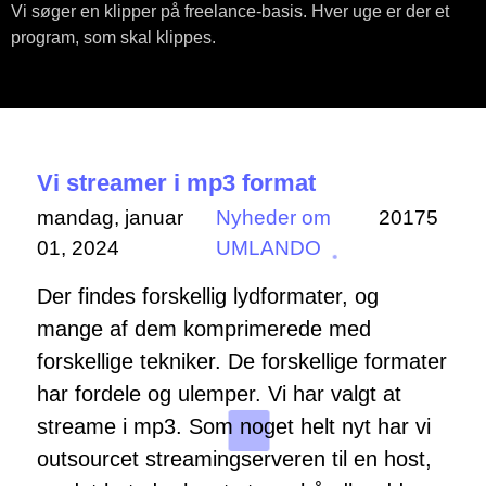
Vi søger en klipper på freelance-basis. Hver uge er der et
program, som skal klippes.
Vi streamer i mp3 format
mandag, januar
Nyheder om
20175
01, 2024
UMLANDO
Der findes forskellig lydformater, og
mange af dem komprimerede med
forskellige tekniker. De forskellige formater
har fordele og ulemper. Vi har valgt at
streame i mp3. Som noget helt nyt har vi
outsourcet streamingserveren til en host,