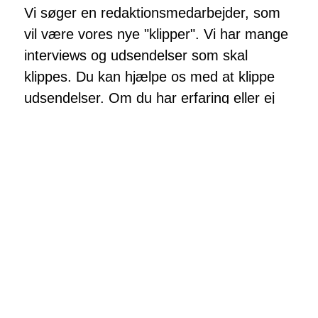
Vi søger en redaktionsmedarbejder, som
vil være vores nye "klipper". Vi har mange
interviews og udsendelser som skal
klippes. Du kan hjælpe os med at klippe
udsendelser. Om du har erfaring eller ej
gør ikke så meget. Vi skal nok lære dig op.
Det er ikke svært, men kan være
tidskrævende. UMLANDO betaler et lille
honorar for hver udsendelse - men det er
ikke ret højt. Du får et godt kammeratskab
og du får mulighed for at påvirke
UMLANDOs programmer. Samtidig får du
mulighed for at lytte til spændende
interviews og samtaler. Kontakt Junker på
mobil 2398 2233 eller junker@umlando.dk