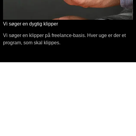
Vi søger en dygtig klipper
Vi søger en klipper på freelance-basis. Hver uge er der et
program, som skal klippes.
Vi streamer i mp3 format
mandag, januar
Nyheder om
20120
01, 2024
UMLANDO
Der findes forskellig lydformater, og
mange af dem komprimerede med
forskellige tekniker. De forskellige formater