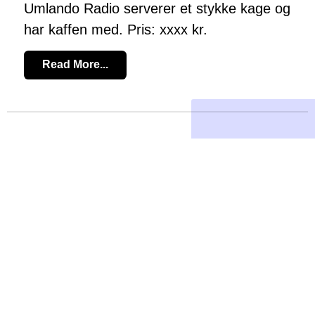
Umlando Radio serverer et stykke kage og
har kaffen med. Pris: xxxx kr.
Read More...
Vi søger en klipper
mandag, januar
Nyheder om
13450
01, 2024
UMLANDO
Vi søger en redaktionsmedarbejder, som
vil være vores nye "klipper". Vi har mange
interviews og udsendelser som skal
klippes. Du kan hjælpe os med at klippe
udsendelser. Om du har erfaring eller ej