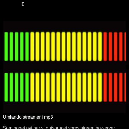
Umlando streamer i mp3
Som noget nyt har vi outsorucet vores streaming-server