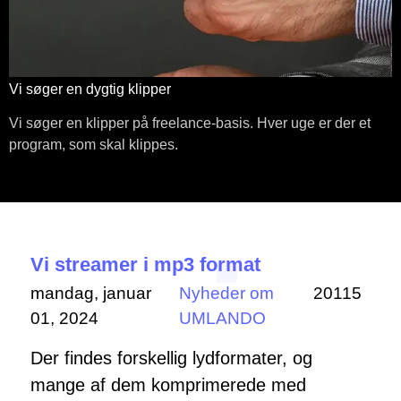
Vi søger en dygtig klipper
Vi søger en klipper på freelance-basis. Hver uge er der et
program, som skal klippes.
Vi streamer i mp3 format
mandag, januar
Nyheder om
20115
01, 2024
UMLANDO
Der findes forskellig lydformater, og
mange af dem komprimerede med