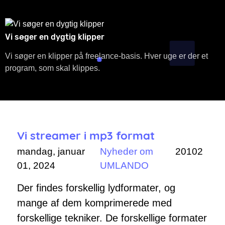
Vi søger en dygtig klipper
Vi søger en klipper på freelance-basis. Hver uge er der et
program, som skal klippes.
Vi streamer i mp3 format
mandag, januar
Nyheder om
20102
01, 2024
UMLANDO
Der findes forskellig lydformater, og
mange af dem komprimerede med
forskellige tekniker. De forskellige formater