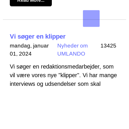
Read More...
Vi søger en klipper
mandag, januar
Nyheder om
13425
01, 2024
UMLANDO
Vi søger en redaktionsmedarbejder, som
vil være vores nye "klipper". Vi har mange
interviews og udsendelser som skal
klippes. Du kan hjælpe os med at klippe
udsendelser. Om du har erfaring eller ej
gør ikke så meget. Vi skal nok lære dig op.
Det er ikke svært, men kan være
tidskrævende. UMLANDO betaler et lille