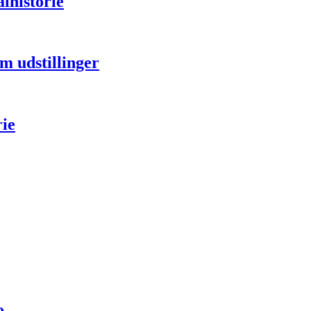
lhistorie
 udstillinger
rie
o