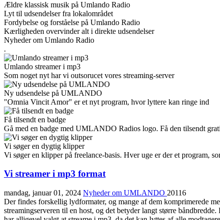
Ældre klassisk musik på Umlando Radio
Lyt til udsendelser fra lokalområdet
Fordybelse og forståelse på Umlando Radio
Kærligheden overvinder alt i direkte udsendelser
Nyheder om Umlando Radio
.
Umlando streamer i mp3
Som noget nyt har vi outsorucet vores streaming-server
Ny udsendelse på UMLANDO
"Omnia Vincit Amor" er et nyt program, hvor lyttere kan ringe ind
Få tilsendt en badge
Gå med en badge med UMLANDO Radios logo. Få den tilsendt grati
Vi søger en dygtig klipper
Vi søger en klipper på freelance-basis. Hver uge er der et program, so
Vi streamer i mp3 format
mandag, januar 01, 2024
Nyheder om UMLANDO
20116
Der findes forskellig lydformater, og mange af dem komprimerede med f
streamingserveren til en host, og det betyder langt større båndbredde.
har alligevel valgt at streame i mp3, da det kan lyttes af alle modtager