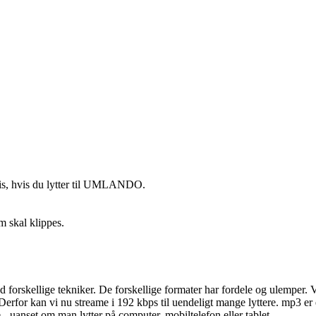
s, hvis du lytter til UMLANDO.
m skal klippes.
orskellige tekniker. De forskellige formater har fordele og ulemper. Vi
 Derfor kan vi nu streame i 192 kbps til uendeligt mange lyttere. mp3 e
e - uanset om man lytter på computer, mobiltelefon eller tablet.