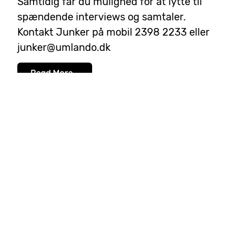
Samtidig får du mulighed for at lytte til
spændende interviews og samtaler.
Kontakt Junker på mobil 2398 2233 eller
junker@umlando.dk
Read More...
Direkte radio
mandag, januar
Nyheder om
11962
01, 2024
UMLANDO
Vi genoptager en gang om måneden det
populære lokale program Ris Ros Retten.
Fra Stændertrovet i Roskilde og fra Lejre