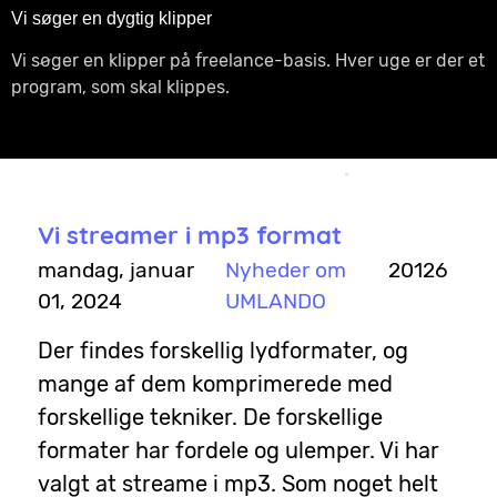
Vi søger en dygtig klipper
Vi søger en klipper på freelance-basis. Hver uge er der et
program, som skal klippes.
Vi streamer i mp3 format
mandag, januar
Nyheder om
20126
01, 2024
UMLANDO
Der findes forskellig lydformater, og
mange af dem komprimerede med
forskellige tekniker. De forskellige
formater har fordele og ulemper. Vi har
valgt at streame i mp3. Som noget helt